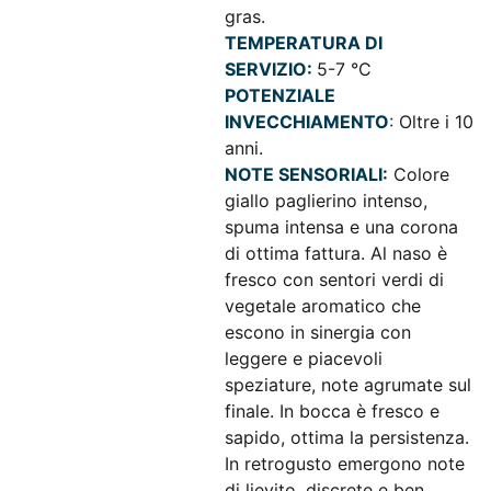
gras.
TEMPERATURA DI
SERVIZIO:
5-7 °C
POTENZIALE
INVECCHIAMENTO
:
Oltre i 10
anni.
NOTE SENSORIALI:
Colore
giallo paglierino intenso,
spuma intensa e una corona
di ottima fattura. Al naso è
fresco con sentori verdi di
vegetale aromatico che
escono in sinergia con
leggere e piacevoli
speziature, note agrumate sul
finale. In bocca è fresco e
sapido, ottima la persistenza.
In retrogusto emergono note
di lievito, discrete e ben