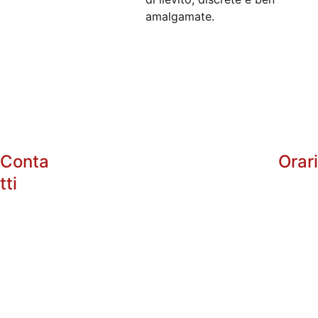
amalgamate.
Conta
Orar
tti
info@enotri
arg.com
+39 
Dal 
Lunedì
 al Sabato:
338485602
10:00 - 13:0
5
16:30 - 20:3
+39 