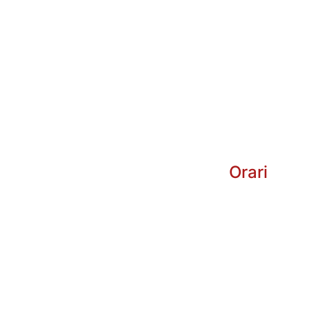
Orari
Dal 
Lunedì
 al Sabato: 10:00 - 13:00
16:30 - 20:30
Domenica: Chiuso