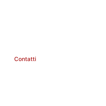
Contatti
info@enotriarg.com
+39 3384856025
+39 335535101
P.IVA: 01821150883 