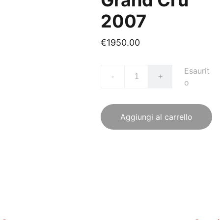
Grand Cru
2007
€1950.00
Esaurit
-
+
o
Aggiungi al carrello