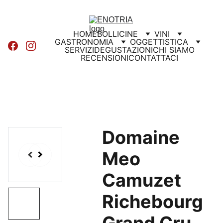
HOME
BOLLICINE
VINI
GASTRONOMIA
OGGETTISTICA
SERVIZI
DEGUSTAZIONI
CHI SIAMO
RECENSIONI
CONTATTACI
Domaine
Meo
Camuzet
Richebourg