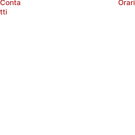
Conta
Orar
tti
info@enotri
arg.com
+39 
Dal 
Lunedì
 al Sabato:
338485602
10:00 - 13:0
5
16:30 - 20:3
+39 
Domenica: Chius
335535101
P.IVA: 
0182115088
3 
Progetto Finanziato: RESTO AL SUD
Importo del Contributo:
55.032,46 