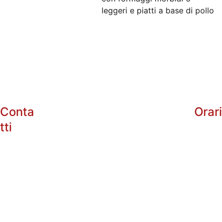
leggeri e piatti a base di pollo​
Conta
Orar
tti
info@enotri
arg.com
+39 
Dal 
Lunedì
 al Sabato:
338485602
10:00 - 13:0
5
16:30 - 20:3
+39 