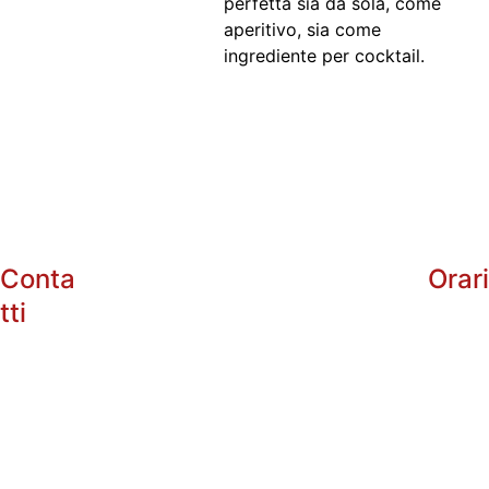
perfetta sia da sola, come
aperitivo, sia come
ingrediente per cocktail.
Conta
Orar
tti
info@enotri
arg.com
+39 
Dal 
Lunedì
 al Sabato:
338485602
10:00 - 13:0
5