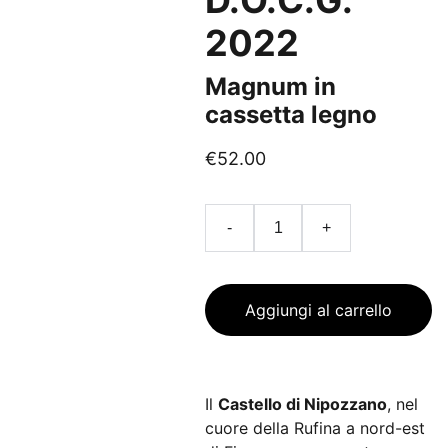
D.O.C.G.
2022
Magnum in
cassetta legno
€52.00
-
+
Aggiungi al carrello
Il
Castello di Nipozzano
, nel
cuore della Rufina a nord-est