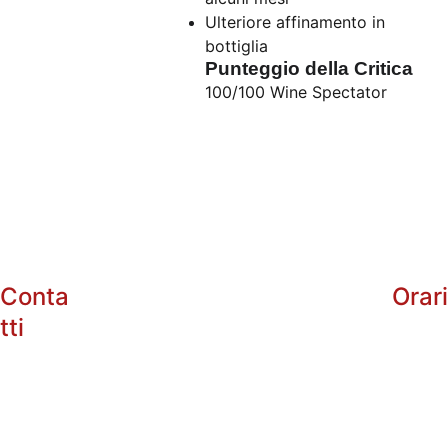
Ulteriore affinamento in
bottiglia
Punteggio della Critica
100/100 Wine Spectator
Conta
Orar
tti
info@enotri
arg.com
+39 
Dal 
Lunedì
 al Sabato: