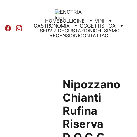
HOME
BOLLICINE
VINI
GASTRONOMIA
OGGETTISTICA
SERVIZI
DEGUSTAZIONI
CHI SIAMO
RECENSIONI
CONTATTACI
Nipozzano
Chianti
Rufina
Riserva