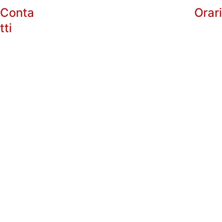
Conta
Orar
tti
info@enotri
arg.com
+39 
Dal 
Lunedì
 al Sabato:
338485602
10:00 - 13:0
5
16:30 - 20:3
+39 
Domenica: Chius
335535101
P.IVA: 
0182115088
3 
Progetto Finanziato: RESTO AL SUD