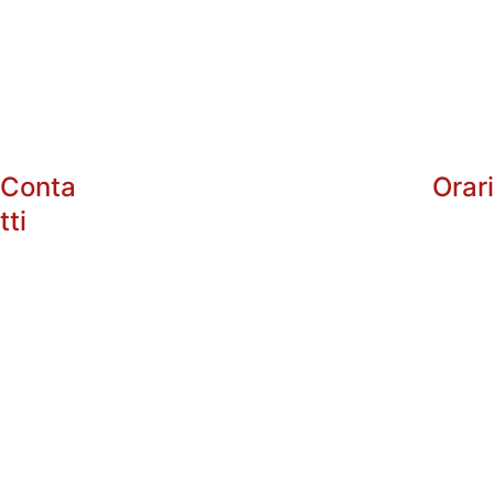
Conta
Orar
tti
info@enotri
arg.com
+39 
Dal 
Lunedì
 al Sabato:
338485602
10:00 - 13:0
5
16:30 - 20:3
+39 
Domenica: Chius
335535101
P.IVA: 