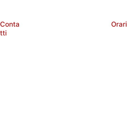
Conta
Orar
tti
info@enotri
arg.com
+39 
Dal 
Lunedì
 al Sabato:
338485602
10:00 - 13:0
5
16:30 - 20:3
+39 
Domenica: Chius
335535101
P.IVA: 
0182115088
3 